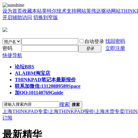
设为首页
收藏本站
英特尔技术支持网站
英伟达驱动网站
THIN
开启辅助访问
切换到窄版
找回密码
自动登录
密码
立即注册
登录
快捷导航
论坛
BBS
ALAIBM淘宝店
THINKPAD笔记本最新报价
联系加微信:13120889589
Space
加QQ:101140769
Guide
搜索
搜索
上海THINKPAD专卖|上海THINKPAD报价|上海水货专卖|THI
订阅
最新精华