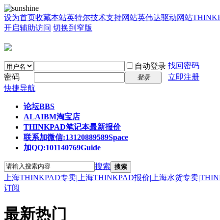
设为首页
收藏本站
英特尔技术支持网站
英伟达驱动网站
THIN
开启辅助访问
切换到窄版
找回密码
自动登录
密码
立即注册
登录
快捷导航
论坛
BBS
ALAIBM淘宝店
THINKPAD笔记本最新报价
联系加微信:13120889589
Space
加QQ:101140769
Guide
搜索
搜索
上海THINKPAD专卖|上海THINKPAD报价|上海水货专卖|THI
订阅
最新热门