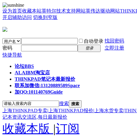
设为首页
收藏本站
英特尔技术支持网站
英伟达驱动网站
THIN
开启辅助访问
切换到窄版
找回密码
自动登录
密码
立即注册
登录
快捷导航
论坛
BBS
ALAIBM淘宝店
THINKPAD笔记本最新报价
联系加微信:13120889589
Space
加QQ:101140769
Guide
搜索
搜索
上海THINKPAD专卖|上海THINKPAD报价|上海水货专卖|THI
记本资讯交流区,每日最新报价
收藏本版
|
订阅