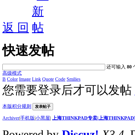
返 回
快速发帖
还可输入
80
高级模式
B
Color
Image
Link
Quote
Code
Smilies
您需要登录后才可以发帖
本版积分规则
发表帖子
Archiver
|
手机版
|
小黑屋
|
上海THINKPAD专卖|上海THINKPA
Powered by
Discuz!
X3.4
. 